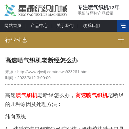
专注喷气织机12年
重细节严控产品质量
网站首页
产品中心
关于我们
联系我们
行业动态
高速喷气织机老断经怎么办
来源：http://www.zjxyfj.com/news923261.html
时间：2023/3/12 3:00:00
高速
喷气织机
老断经怎么办，
高速喷气织机
老断经
的几种原因及处理方法：
纬向系统
1、纬纱在进口侧布边形成双纬：检查绞边纱开口是